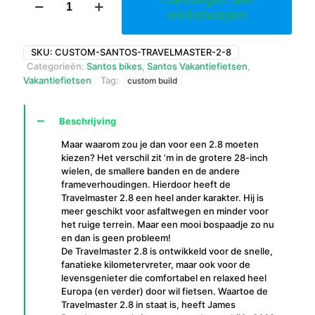
2.8
winkelwagen
aantal
SKU:
CUSTOM-SANTOS-TRAVELMASTER-2-8
Categorieën:
Santos bikes
,
Santos Vakantiefietsen
,
Vakantiefietsen
Tag:
custom build
Beschrijving
Maar waarom zou je dan voor een 2.8 moeten
kiezen? Het verschil zit ‘m in de grotere 28-inch
wielen, de smallere banden en de andere
frameverhoudingen. Hierdoor heeft de
Travelmaster 2.8 een heel ander karakter. Hij is
meer geschikt voor asfaltwegen en minder voor
het ruige terrein. Maar een mooi bospaadje zo nu
en dan is geen probleem!
De Travelmaster 2.8 is ontwikkeld voor de snelle,
fanatieke kilometervreter, maar ook voor de
levensgenieter die comfortabel en relaxed heel
Europa (en verder) door wil fietsen. Waartoe de
Travelmaster 2.8 in staat is, heeft James