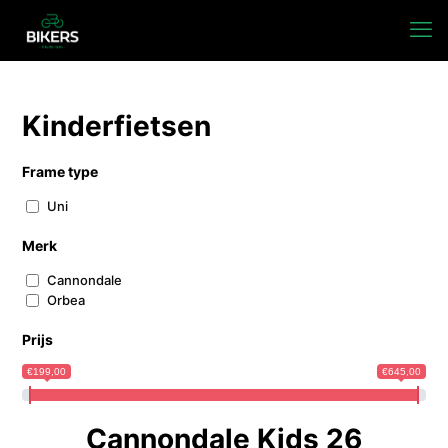
Kinderfietsen
Frame type
Uni
Merk
Cannondale
Orbea
Prijs
€199,00
€645,00
Cannondale Kids 26