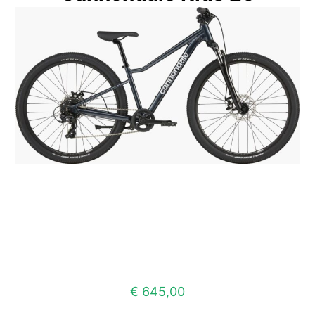
€
645,00
Dit