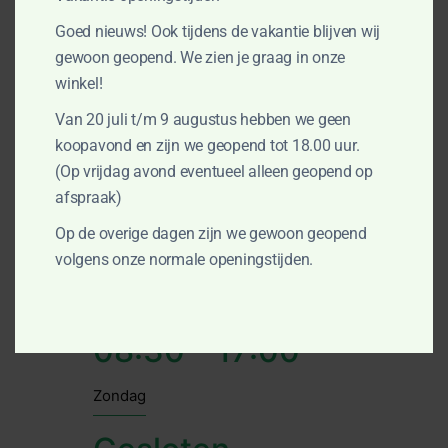
Goed nieuws! Ook tijdens de vakantie blijven wij
Gesloten
gewoon geopend. We zien je graag in onze
winkel!
Dinsdag - donderdag
Van 20 juli t/m 9 augustus hebben we geen
08:30 - 18:00
koopavond en zijn we geopend tot 18.00 uur.
(Op vrijdag avond eventueel alleen geopend op
afspraak)
Vrijdag
Op de overige dagen zijn we gewoon geopend
08:30 - 18:00
volgens onze normale openingstijden.
Zaterdag
08:30 - 17:00
Zondag