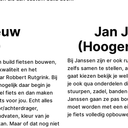
euw
Jan 
)
(Hooger
Bij Janssen zijn er ook 
m build fietsen bouwen,
zelfs samen te stellen, a
aliteit en het
gaat kiezen bekijk je wel
r Robbert Rutgrink. Bij
je ook qua onderdelen d
mogelijk daar begin je
stuurpen, zadel, banden 
del fiets en dan maken
Janssen gaan ze pas bouw
s voor jou. Echt alles
moet worden met een eig
or/achterdrager,
je fiets volledig opbouw
ndvaten, kleur van je
kan. Maar of dat nog niet